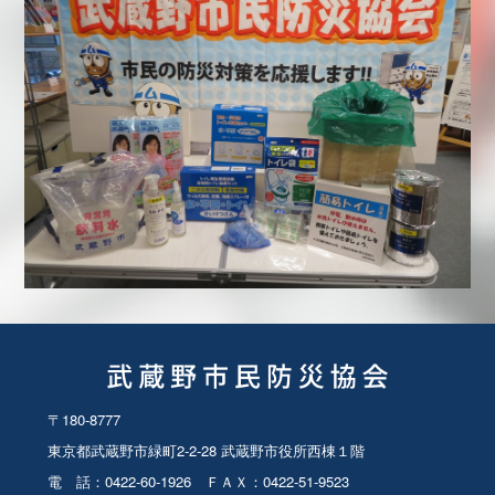
行います。
2026.05.12
第17期防災推進員の募集は終了しました。
2026.04.30
防災推進員限定
防災推進員専用ページを更新し
ました。
2026.04.27
「
はらっぱ水防・防災フェスタむさしの2026
」（5
月9日（土）9：30～12：30）が開催されます。
2026.04.10
第17期防災推進員を募集しています。
2026.04.06
防災推進員限定
防災推進員専用ページを更新し
ました。
〒180-8777
東京都武蔵野市緑町2-2-28 武蔵野市役所西棟１階
2026.3.25
「
第34回武蔵野桜まつり
」（3/29（日） 10:00～
電 話：0422-60-1926 ＦＡＸ：0422-51-9523