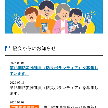
所西棟1階112会議室
」
に変更になります。
2025.06.26
7月1日から携帯トイレの配布会場が
「武蔵野市役
所西棟6階本部長会議室」に変更
になります。
2025.06.02
武蔵野市役所西棟1階112会議室で携帯トイレを配
布しています。
協会からのお知らせ
※7月1日から7月31日まで配布会場が変わります。
2025.06.02
2026.08.06
『
武蔵野市から防災のお知らせ
』を掲載しまし
第18期防災推進員（防災ボランティア）を募集し
た。
ています。
2026.07.13
第18期防災推進員（防災ボランティア）を募集し
ます。
2026.07.09
防災推進員限定
防災推進員専用ページを更新し