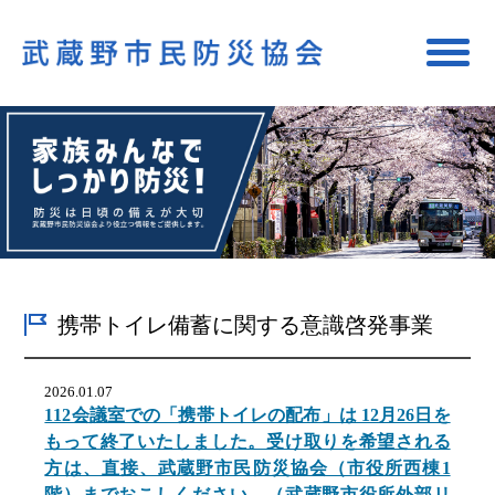
携帯トイレ備蓄に関する意識啓発事業
2026.01.07
112会議室での「携帯トイレの配布」は 12月26日を
もって終了いたしました。受け取りを希望される
方は、直接、武蔵野市民防災協会（市役所西棟1
階）までおこしください。（武蔵野市役所外部リ