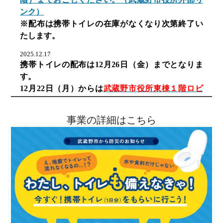
ンク）
※配布は携帯トイレの在庫がなくなり次第終了い
たします。
2025.12.17
携帯トイレの配布は12月26日（金）までとなりま
す。
12月22日（月）からは
武蔵野市役所東棟１階ロビ
ーで配布
します。
事業の詳細はこちら
2025.10.20
吉祥寺駅、三鷹駅、武蔵境駅の近くで携帯トイレ
を配布します。<終了しました>
2025.09.01
武蔵野市役所西棟1階112会議室で携帯トイレを配
布しています。（112会議室での配布は終了しまし
た。）
2025.07.23
7月24日から携帯トイレの配布会場が
「
武蔵野市役