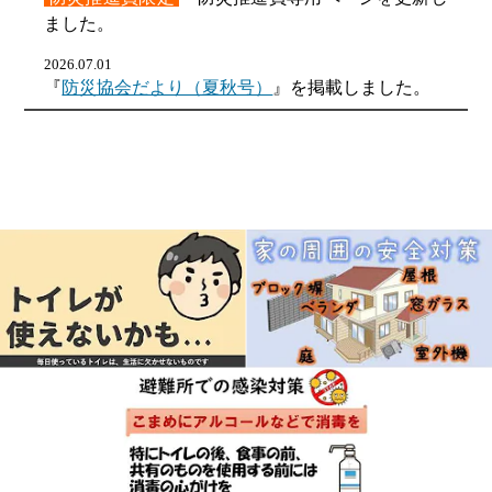
ました。
2026.07.01
『
防災協会だより（夏秋号）
』を掲載しました。
2026.07.01
［
感震ブレーカーの設置に関する意識啓発事業
］
を実施します。
詳細は
武蔵野市HP
をご確認ください。
2026.06.30
価格改定のお知らせ
（2026年7月1日～）
2026年7月1日より価格改定を実施させていただき
ます。
＜価格改定の概要＞
1．実施日：2026年7月1日
2．価格改定率：一部商品を除き約10％～30％の値
上げ
3．改定価格：
カタログ
（2026年7月）記載の通り