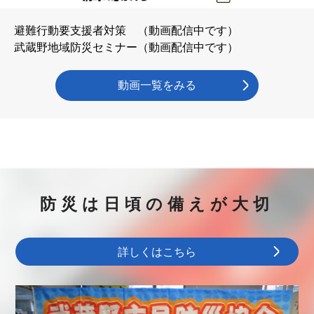
2026.06.22
【
棚卸に伴う営業時間変更のお知らせ
】
避難行動要支援者対策 （動画配信中です）
誠に勝手ではございますが、棚卸のため、下記の
武蔵野地域防災セミナー（動画配信中です）
日程で防災用品販売業務の営業時間を変更させて
いただきます。ご不便・ご迷惑をおかけいたしま
すが、何卒ご了承くださいますようお願い申し上
動画一覧をみる
げます。
令和8年6月30日（火）正午より休業
2026.06.02
防災推進員限定
防災推進員専用ページを更新し
ました。
防災は日頃の備えが大切
2026.05.20
「
ミニフェスin吉祥寺［防災編］
」（5月31日11：
00～13：00）にて防災用品 の展示販売を行いま
す。
詳しくはこちら
2026.05.20
「
第45回タワーズマルシェ＠むさしの
」（5月30日
11：00～16：00開催）にて防災用品 の展示販売を